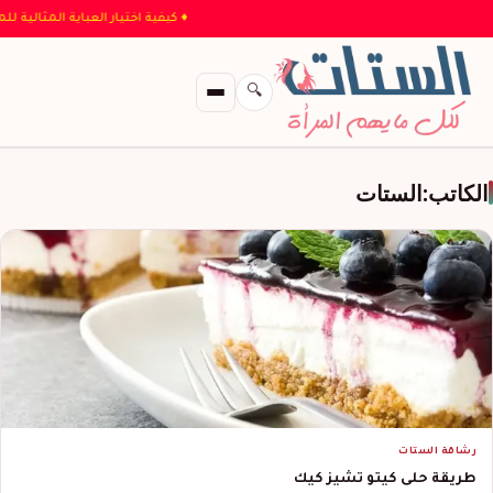
♦ كيفية اختيار العباية الم
🔍
الكاتب:
الستات
رشاقة الستات
طريقة حلى كيتو تشيز كيك