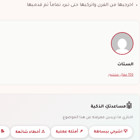
اخرجيها من الفرن واتركيها حتى تبرد تماماً ثم قدميها.
الستات
156 مقال منشور
🤖
مساعدتكِ الذكية
اختاري ما تريدين معرفته عن هذا الموضوع:
💡 اشرحي ببساطة
📌 أمثلة عملية
📝 
⚠ أخطاء شائعة