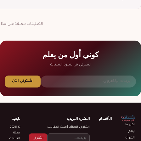
التعليقات مغلقة على هذا ا
كوني أول من يعلم
اشتركي في نشرة الستات
اشتركي الآن
الأقسام
النشرة البريدية
تابعينا
لكل ما
اشتركي لتصلك أحدث المقالات
© 2026
يهم
مجلة
المرأة
اشتركي
الستات