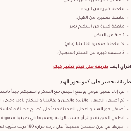
3 ملاعق كبيرة من الجبن الكريمي.
ملعقة كبيرة من الزبدة.
ملعقة صغيرة من الهيل.
ملعقة كبيرة من البيكنج بودر.
1 حبة من البيض.
¼ ملعقة صغيرة الفانيليا (خام).
2 ملعقة كبيرة من السكر (ستيفيا).
اقرأي أيضا
طريقة حلى كيتو تشيز كيك
طريقة تحضير
حلى كيتو بجوز الهند
في إناء عميق قومي بوضع البيض مع السكر واخفقيهم جيداً باستخ
ثم أضيفي الحبهان والزبدة والجبن والفانيليا والبيكنج باودر وحركي 
أضيفي جوز الهند و اعجني العجينة جيداً حتى تصبح عجينة متماسكة
قطعي العجينة دوائر أو حسب الرغبة وضعيها في صينية مدهونة با
اخبزيها في فرن مسخن مسبقاً على درجة حرارة 180 درجة مئوية لمدة من 10 إلى 15 دقيقة أو حتى تصبح ذهبية اللون.