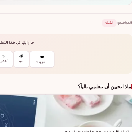
المواضيع:
الكيتو
ما رأيكِ في هذا المق
✨
🌟
❤️
ألهمني
مفيد
أشعر بذلك
ماذا تحبين أن تتعلمي تالياً؟