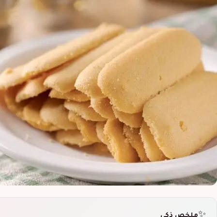
✨
ملخص ذكي