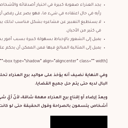
يجد العذراء صعوبة كبيرة في اختيار أصدقائه والأشخا
رأيه في حال اعتقاده في شيء ما، فهو يصر على رفض أي أ
لا يستطيع التعبير عن مشاعره بشكل مناسب لذلك يبدو
في كثير من الأحيان.
يميل إلى الشعور بالإحباط بسهولة كبيرة بسبب أمور ب
يميل إلى المثالية المبالغ فيها فمن الممكن أن يحكم ع
[box type=”shadow” align=”aligncenter” class=”” width=””]
وفي النهاية نضيف أنه يؤخذ على مواليد برج العذراء تحلي
البال لديه حتى يتم حل جميع القضايا.
ويعدّ إرضاء أو إقناع برج العذراء مهمة شاقة، لأنّ أيّ ش
أشخاص يتسمون بالصراحة وقول الحقيقة حتى لو كانت قا