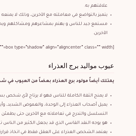
علاقتهم به.
يتميز بالتواضع في معاملته مع الآخرين، وذلك لا يمنعه 
مستمع جيد للناس و يهتم بمشاعرهم ومشاكلهم ويحترم آ
الآخرين.
[box type=”shadow” align=”aligncenter” class=”” width=””]
عيوب مواليد برج العذراء
يمتلك أيضاً مولود برج العذراء بعضاً من العيوب في ش
لا يمنح الثقة الكاملة للناس فهو لا يرتاح لأي شخص ب
يميل أصحاب العذراء إلى الوحدة، والغموض الشديد، وأيض
التسلسل والتدرج في تعاملاته مع الآخرين حتى يطمئن و
هو يوجه النقد القاسي الذي قد يجعل الكثير من الناس تن
يعتمد الشخص العذراء على العقل فقط في اتخاذ قرارته و