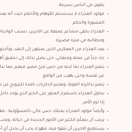
يثقون في الناس بسرعة.
مولود العذراء لا يستسلم للأوهام والأحلام حيث أنه يعت
المشورة والحكم.
العذراء يخفي مشاعر عميقة عن الآخرين، بسبب الواجبات 
ومطالبه في فترة قصيرة.
يعد العذراء من المفكرين الذين يميلون إلى النقد، ويأخذون
جاد جداً في عمله ومتفاني، حتى يصل بذلك إلى تحقيق أهدا
يتميز العذراء بما لديه من حس فنيّ مميز، فيعبر عما بد
عن نفسه وحتى يهرب من الواقع.
يتميز بذاكرته القوية، ويعتبر الذكريات نافذة للترويح ع
يحاول العذراء باستمرار العثور على الخير الذي يوجد د
إذا لزم الأمر.
وأيضاً مولود العذراء يمتلك حس عالي بالمسؤولية ، فهو
يرغب أن يتعلّم الكثير من الأمور الجديدة في حياته، ويحب
يستطيع الآخرين أن يثقوا فيه، فهو لا يحب أن يخذل أي 