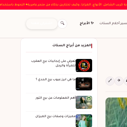
الية
♦ دليل عباية كريب الشامل: الأنواع، المزايا، وكيف تختارين بذكاء من متجر عامرية
♦ ال
اشتركي معنا
سير أحلام الستات
✨ الأبراج
🔍
المزيد من أبراج الستات
تعرفي على إيجابيات برج العقرب
للمرأة والرجل
ما هي ابرز عيوب برج الجدي ؟
✈
🔗
أهم المعلومات عن برج الثور
مميزات وصفات برج الميزان