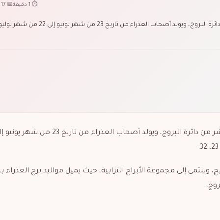
⏱ 1 دقيقة
📅 17 يوليو 2022
يعد برج العذراء هو سادس برج من الأبراج الفلكية الاثني عشر من دائرة البروج، ويولد أصحاب العذر
ج، و
ينتمي إلى مجموعة الأبراج الترابية، حيث يميل مواليد برج العذراء 
روج.