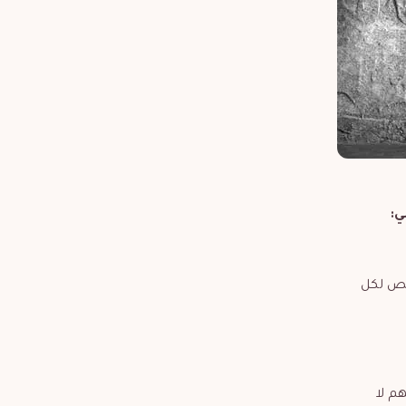
ي:
لص لكل
م لا