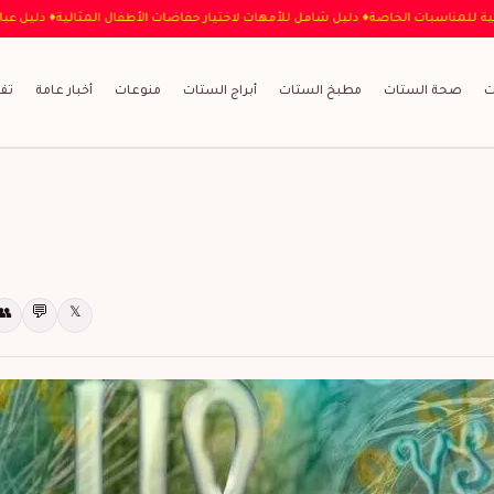
ار العباية المثالية للمناسبات الخاصة
♦ دليل شامل للأمهات لاختيار حفاضات الأطفال المث
ت
صحة الستات
مطبخ الستات
أبراج الستات
منوعات
أخبار عامة
تف
💬
👥
𝕏