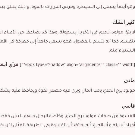
وهو أيضاً يسعى إلى السيطرة وفرض القرارات بالقوة، و ذلك يخلق بينه
كثير الشك
لا يثق مولود الجدي في الآخرين بسهولة، وهذا قد يضاعف من الأعباء ا
بنفسه، كما أنه يتسم بالفضول، فهو يسعى جاهداً إلى معرفة كل الأمور
الاستياء منه.
[box type=”shadow” align=”aligncenter” class=”” width=””]
اقرأي أيض
مادي
مولود برج الجدي يحب المال ويرى فيه مصدر القوة ويحافظ عليه بشكل
قاسي
القسوة من صفات مولود برج الجدي وخاصة الرجال منهم، ليس فقط خلال
أفراد أسرته و أبنائه، إذ أنه يعتقد أن القسوة هي الطريقة المثلى لتربية ا