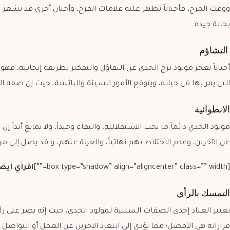
ووقت المرح، فأحياناً تظهر عليه علامات الفرح، وأحيان أخرى قد يشعر با
بحالة جيدة.
التشاؤم
أحياناً يعجز مولود برج الجدي عن التفاؤل والتفكير بطريقة إيجابية، فه
التي يمر بها في حياته، ويتوقع الأمور السيئة والبائسة، حيث إن 
الانطوائية
مولود الجدي دائماً ما يحب الاستقلالية، والبقاء وحيداً، ولا يمانع أبداً
عن الآخرين، وعدم الاختلاط بهم نهائياً، والعزلة عنهم، و قد يصل إلى
[box type=”shadow” align=”aligncenter” class=”” width=””]
اقرأي أيض
التمسك بالرأي
يعتبر العناد إحدى الصفات السلبية لمولود الجدي، حيث إنه يصر على ر
قراراته هي الأفضل؛ مما يؤدي إلى ابتعاد الآخرين عن العمل أو التواصل