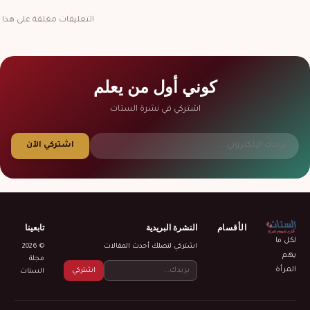
التعليقات مغلقة على هذا ا
كوني أول من يعلم
اشتركي في نشرة الستات
اشتركي الآن
الأقسام
النشرة البريدية
تابعينا
لكل ما
اشتركي لتصلك أحدث المقالات
© 2026
يهم
مجلة
المرأة
اشتركي
الستات