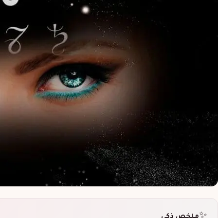
✨
ملخص ذكي