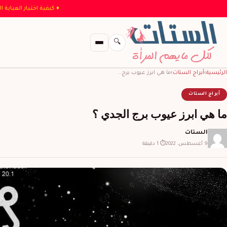
♦ كيفية اختيار 
🔍
الرئيسية
›
أبراج الستات
›
ما هي ابرز عيوب برج…
أبراج الستات
ما هي ابرز عيوب برج الجدي ؟
الستات
9 أغسطس، 2022
⏱ 1 دقيقة