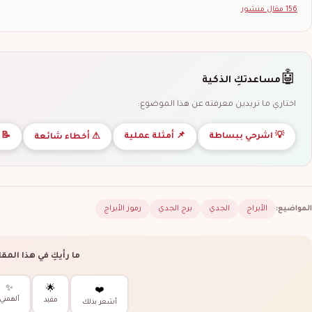
156 مقال منشور
🤖
مساعدتكِ الذكية
اختاري ما تريدين معرفته عن هذا الموضوع:
💡 اشرحي ببساطة
📌 أمثلة عملية
📝 
⚠ أخطاء شائعة
المواضيع:
الأبراج
الجدي
برج الجدي
رموز الأبراج
ما رأيكِ في هذا المق
✨
🌟
❤️
ألهمني
مفيد
أشعر بذلك