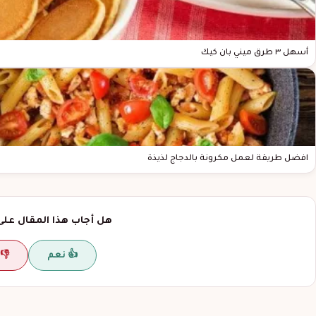
أسهل ٣ طرق ميني بان كيك
افضل طريقة لعمل مكرونة بالدجاج لذيذة
هل أجاب هذا المقال على
👍 نعم
👎 