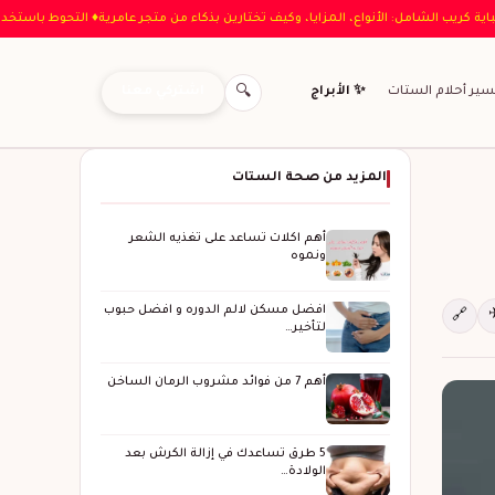
لية
♦ دليل عباية كريب الشامل: الأنواع، المزايا، وكيف تختارين بذكاء من متجر عامرية
♦ الت
اشتركي معنا
سير أحلام الستات
✨ الأبراج
🔍
المزيد من صحة الستات
أهم اكلات تساعد على تغذيه الشعر
ونموه
افضل مسكن لالم الدوره و افضل حبوب
🔗
لتأخير…
أهم 7 من فوائد مشروب الرمان الساخن
5 طرق تساعدك في إزالة الكرش بعد
الولادة…