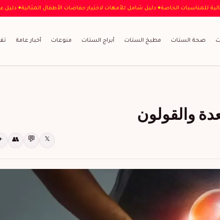
 العباية المثالية للمناسبات الخاصة
♦ دليل شامل للأمهات لاختيار حفاضات الأطفال المثا
ت
صحة الستات
مطبخ الستات
أبراج الستات
منوعات
أخبار عامة
تف
دة والقولون
💬
✈
👥
𝕏