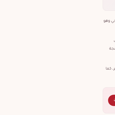
حي وهو
عجة
، كما