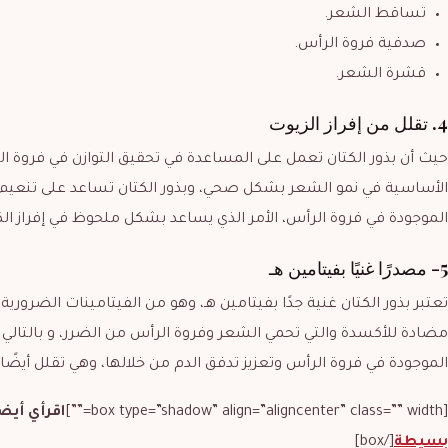
تساقط الشعر.
صدفية فروة الرأس.
قشرة الشعر.
4. تقلل من إفراز الزيوت
حيث أن بذور الكتان تعمل على المساعدة في تحقيق التوازن في فروة ا
الأساسية في نمو الشعر بشكل صحي، وبذور الكتان تساعد على تنعيم فر
الموجودة في فروة الرأس، الأمر الذي يساعد بشكل ملحوظ في إفراز ال
5- مصدرًا غنيًا بفيتامين هـ
تعتبر بذور الكتان غنية جدًا بفيتامين هـ، وهو من الفيتامينات الضرو
مضادة للأكسدة والتي تحمي الشعر وفروة الرأس من الضرر، و بالتالي
الموجودة في فروة الرأس وتعزيز تدفق الدم من خلالها، وهي تقلل أيض
[box type=”shadow” align=”aligncenter” class=”” width=””]
اقرأي أيض
بسيطة
[/box]