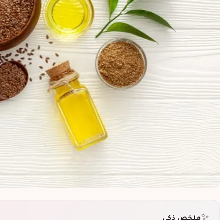
✨
ملخص ذكي