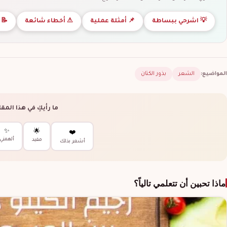
💡 اشرحي ببساطة
📌 أمثلة عملية
📝 
⚠ أخطاء شائعة
المواضيع:
الشعر
بذور الكتان
ما رأيكِ في هذا المق
✨
🌟
❤️
ألهمني
مفيد
أشعر بذلك
ماذا تحبين أن تتعلمي تالياً؟