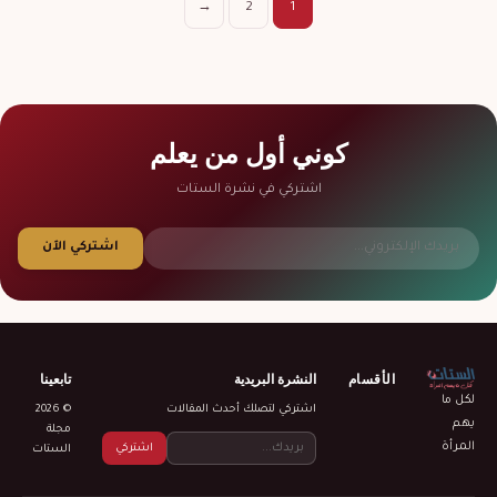
تعدد
→
2
1
صفحات
المقالات
كوني أول من يعلم
اشتركي في نشرة الستات
اشتركي الآن
الأقسام
النشرة البريدية
تابعينا
لكل ما
اشتركي لتصلك أحدث المقالات
© 2026
يهم
مجلة
المرأة
اشتركي
الستات