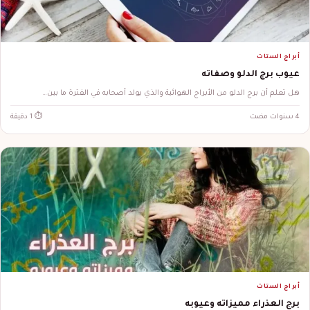
أبراج الستات
عيوب برج الدلو وصفاته
هل تعلم أن برج الدلو من الأبراج الهوائية والذي يولد أصحابه في الفترة ما بين…
4 سنوات مضت
⏱ 1 دقيقة
أبراج الستات
برج العذراء مميزاته وعيوبه