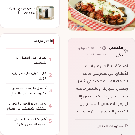
الحضرمي
أفضل موقع عبايات
سعودي – دثار
للعبايات
الأكثر قراءة
ملخص
⏱ 1
📅 26 يوليو
✨
دقيقة
2022
ذكي
تعرفي على افضل ابر
1
للتنحيف
تعد فتة الباذنجان من أشهر
هل الكورن فليكس يزيد
الأطباق التي تقدم على مائدة
2
الوزن
الطعام العربية خاصة في شهر
رمضان المبارك، وتشتهر خاصة
أسهل طريقة لتحضير
3
مكرونة بشاميل بالدجاج
بلاد الشام بإعداد هذا الطبق إلا
أن يعود أصله في الأساس إلى
أجمل صور الكورن فلكس
4
ستفتح شهيتك كل صباح
المطبخ السوري، ومن مكونات…
أهم اكلات تساعد على
5
تغذيه الشعر ونموه
📑 محتويات المقال: