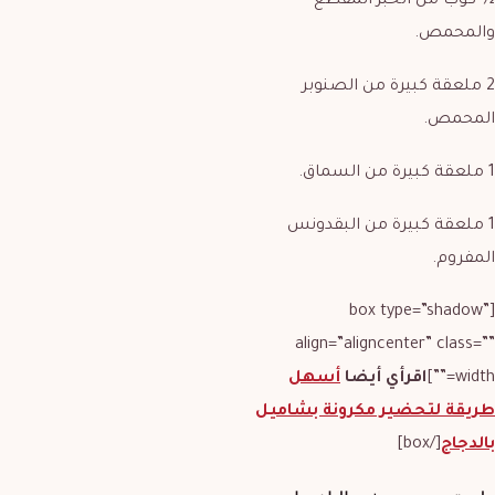
½ كوب من الخبز المقطع
والمحمص.
2 ملعقة كبيرة من الصنوبر
المحمص.
1 ملعقة كبيرة من السماق.
1 ملعقة كبيرة من البقدونس
المفروم.
[box type=”shadow”
align=”aligncenter” class=””
width=””]
اقرأي أيضا
أسهل
طريقة لتحضير مكرونة بشاميل
بالدجاج
[/box]