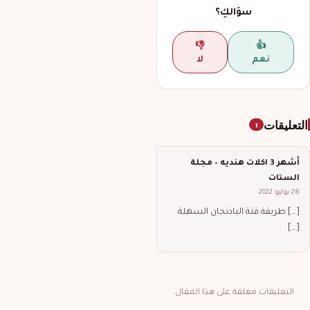
سؤالكِ؟
👎
👍
نعم
لا
التعليقات
1
أشهر 3 اكلات هنديه – مجلة
الستات
28 يوليو 2022
[…] طريقة فتة الباذنجان السهلة
[…]
التعليقات مغلقة على هذا المقال.