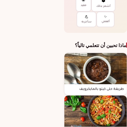
🌟
❤️
مفيد
أشعر بذلك
✨
💪
ألهمني
سأجربه
ماذا تحبين أن تتعلمي تالياً؟
طريقة حلى كيتو بالمايكرويف