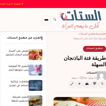
♦ كيفية اخت
🔍
الرئيسية
›
مطبخ الستات
›
المزيد من مطبخ الستات
طريقة فتة الباذنجان السهلة
مطبخ الستات
تعرفي على أضرار
قشر الرمان للشعر
طريقة فتة الباذنجان
وفوائده
السهلة
أفضل 10 أطعمة
يجب تناولها أثناء
الستات
العلاج سرطان…
26 يوليو، 2022
⏱ 1 دقيقة
مكملات غذائية
💬
✈
👥
𝕏
🔗
تساعد في تعزيز
جهاز المناعة
أفضل طريقة
لتحضير خلطة
بهارات المندي