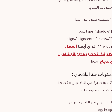
1 ملعقة صغيرة من الفلفل الحار
مفروم، الملح.
1 ملعقة كبيرة من الخل.
[box type=”shadow”
align=”aligncenter” class=””
width=””]
اقرأي أيضا
أسهل
طريقة لتحضير مكرونة بشاميل
بالدجاج
[/box]
مكونات فتة الباذنجان :
2 حبة كبيرة من الباذنجان مقطعة
مكعبات متوسطة.
300 غرام من اللحم مفروم
ومطبوخ.