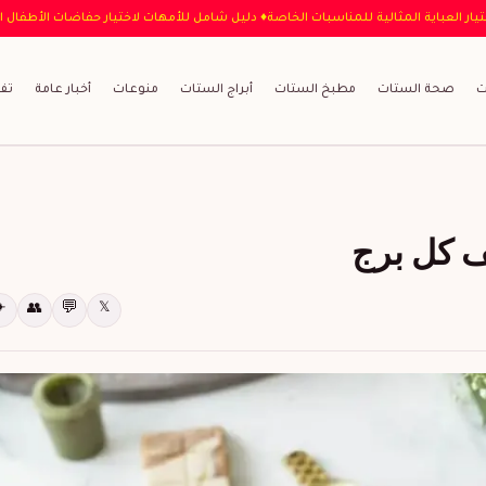
♦ كيفية اختيار العباية المثالية للمناسبات الخاصة
♦ دليل شامل للأمهات لاختيار حفاضا
ت
صحة الستات
مطبخ الستات
أبراج الستات
منوعات
أخبار عامة
تف
ف كل برج
💬
✈
👥
𝕏