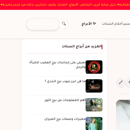
ت الأطفال المثالية
♦ دليل عباية كريب الشامل: الأنواع، المزايا، وكيف تختارين بذكاء من 
اشتركي معنا
سير أحلام الستات
✨ الأبراج
🔍
المزيد من أبراج الستات
تعرفي على إيجابيات برج العقرب للمرأة
والرجل
ما هي ابرز عيوب برج الجدي ؟
🔗
أهم المعلومات عن برج الثور
مميزات وصفات برج الميزان