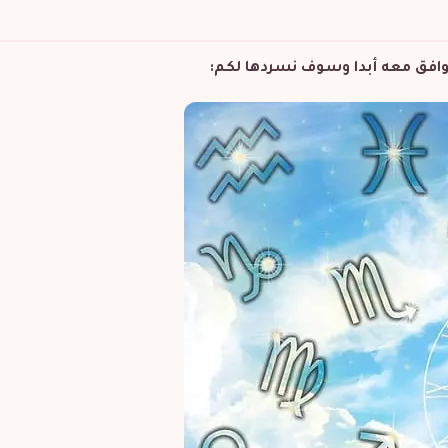
يتوافق معه أبدا وسوف نسردها لكم: