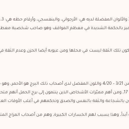
وفنانة ويتميز بالحكمة الشديدة في معظم المواقف وهو صاحب شخصية معط
تكون تلك الثقة ليست في محلها ومن عيوبه أيضا الحزن وعدم الثقة في
يصنّف برج الحمل من ضمن الأبراج النارية ويبدأ برج الحمل من 3/21 – 4/20 واللون المفضل لدى أصحاب ذلك البرج هو الأحمر، 
الأبراج التي يحكمها كوكب المريخ، ارقام الحظ لديه هي: 1، 8، 17، ومن أهم مميّزات الأشخاص الذين ينتمون إلى برج الحمل أ
ميزون بالشجاعة والثقة بالنفس والصدق وتحكمهم في أغلب الأوقات الع
بداً، وهذا يسبب لهم الخسارات الكبيرة، وهم من أصحاب المزاج المت