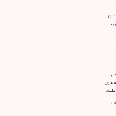
يصنّف برج الحوت ضمن الأبراج المائية ويبدأ من 2/19 – 3/20 والألوان المفضلة لديه هي: الأرجواني، والبنفسجي، وأرقام حظه هي: 3، 9، 12،
اءة
وهو من
نهم متحمسون
اطفة.
قلب