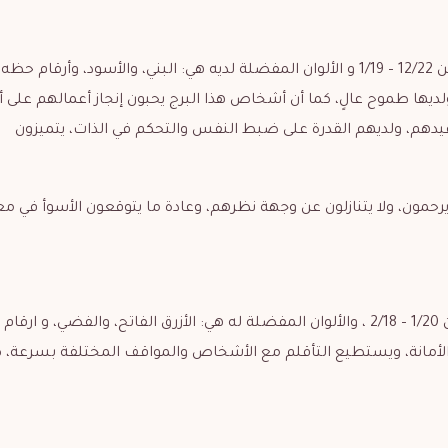
ة، ولديها طموح عالٍ، كما أن أشخاص هذا البرج يحبون إنجاز أعمالهم على أ
دهم، ولديهم القدرة على ضبط النفس والتحكم في الذات، يتميزون
يرحمون، ولا يتنازلون عن وجهة نظرهم، وعادة ما يتوقعون الأسوأ في 
يصنّف برج الدلو من ضمن الأبراج الهوائيّة، يبدأ برج الدلو من 1/20 – 2/18 ، والألوان المفضلة له هي: الأزرق الفاتح، والفضي، 
أهم مميّزاته أنّه شديد الأمانة، ويستطيع التأقلم مع الأشخاص والمواقف المختلفة بسرعة، ك