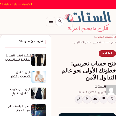
♦ كيفية اختيار ال
🔍
الرئيسية
›
منوعات
›
المزيد من منوعات
فتح حساب تجريبي: خطوتك الأولى…
منوعات
كيفية اختيار العباية
المثالية للمناسبات
فتح حساب تجريبي:
الخاصة
خطوتك الأولى نحو عالم
دليل شامل
التداول الآمن
للأمهات لاختيار
حفاضات الأطفال
المثالية
الستات
دليل عباية كريب
22 يوليو، 2025
⏱ 1 دقيقة
الشامل: الأنواع،
المزايا، وكيف
💬
✈
👥
𝕏
🔗
تختارين…
التحوط باستخدام
عقود الخيار:
استراتيجيات