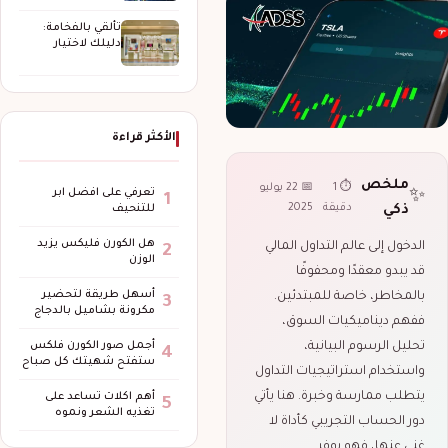
الحماية والتغطية
وإدارة…
تألقي بالفخامة:
دليلك لاختيار
مجوهرات سوليتير
وسلاسل ذهبية…
الأكثر قراءة
ملخص
⏱ 1
📅 22 يوليو
تعرفي على افضل ابر
✨
1
دقيقة
2025
ذكي
للتنحيف
هل الكورن فليكس يزيد
الدخول إلى عالم التداول المالي
2
الوزن
قد يبدو معقدًا ومحفوفًا
أسهل طريقة لتحضير
بالمخاطر، خاصة للمبتدئين.
3
مكرونة بشاميل بالدجاج
ففهم ديناميكيات السوق،
تحليل الرسوم البيانية،
أجمل صور الكورن فلكس
4
ستفتح شهيتك كل صباح
واستخدام استراتيجيات التداول
يتطلب ممارسة وخبرة. هنا يأتي
أهم اكلات تساعد على
5
تغذيه الشعر ونموه
دور الحساب التجريبي كأداة لا
غنى عنها، فهو يوفر…