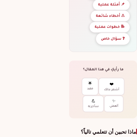
📌 أمثلة عملية
⚠ أخطاء شائعة
📝 خطوات عملية
❓ سؤال خاص
ما رأيكِ في هذا المقال؟
🌟
❤️
مفيد
أشعر بذلك
✨
💪
ألهمني
سأجربه
ماذا تحبين أن تتعلمي تالياً؟