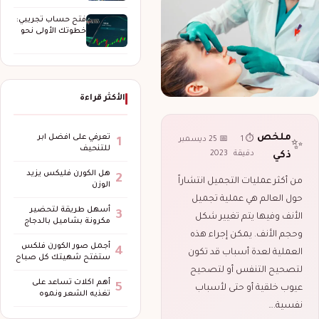
الحماية والتغطية
وإدارة…
فتح حساب تجريبي:
خطوتك الأولى نحو
عالم التداول…
الأكثر قراءة
ملخص
تعرفي على افضل ابر
⏱ 1
📅 25 ديسمبر
1
✨
للتنحيف
دقيقة
2023
ذكي
هل الكورن فليكس يزيد
2
من أكثر عمليات التجميل انتشاراً
الوزن
حول العالم هي عملية تجميل
أسهل طريقة لتحضير
3
الأنف وفيها يتم تغيير شكل
مكرونة بشاميل بالدجاج
وحجم الأنف. يمكن إجراء هذه
أجمل صور الكورن فلكس
4
العملية لعدة أسباب قد تكون
ستفتح شهيتك كل صباح
لتصحيح التنفس أو لتصحيح
أهم اكلات تساعد على
5
عيوب خلقية أو حتى لأسباب
تغذيه الشعر ونموه
نفسية.…