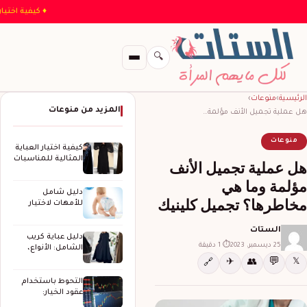
♦ ك
🔍
الرئيسية
›
منوعات
›
المزيد من منوعات
هل عملية تجميل الأنف مؤلمة…
منوعات
كيفية اختيار العباية
المثالية للمناسبات
هل عملية تجميل الأنف
الخاصة
مؤلمة وما هي
دليل شامل
مخاطرها؟ تجميل كلينيك
للأمهات لاختيار
حفاضات الأطفال
المثالية
الستات
دليل عباية كريب
25 ديسمبر، 2023
⏱ 1 دقيقة
الشامل: الأنواع،
المزايا، وكيف
💬
✈
👥
𝕏
🔗
تختارين…
التحوط باستخدام
عقود الخيار:
استراتيجيات