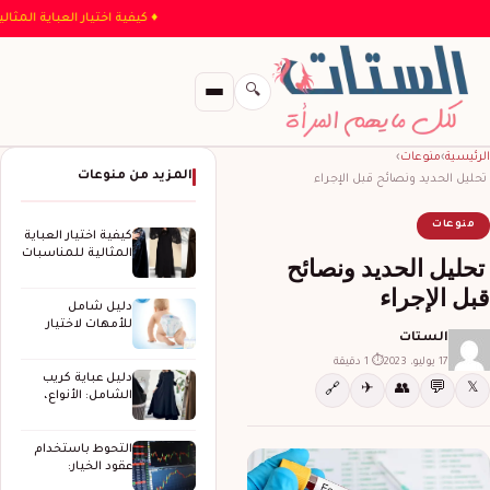
♦ كيفية اختيار العباية
🔍
الرئيسية
›
منوعات
›
المزيد من منوعات
تحليل الحديد ونصائح قبل الإجراء
منوعات
كيفية اختيار العباية
المثالية للمناسبات
تحليل الحديد ونصائح
الخاصة
قبل الإجراء
دليل شامل
للأمهات لاختيار
الستات
حفاضات الأطفال
المثالية
17 يوليو، 2023
⏱ 1 دقيقة
دليل عباية كريب
💬
✈
👥
𝕏
🔗
الشامل: الأنواع،
المزايا، وكيف
تختارين…
التحوط باستخدام
عقود الخيار:
استراتيجيات