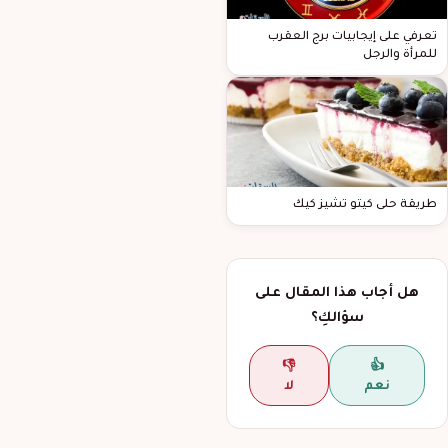
تعرفي على إيجابيات برج العقرب
للمرأة والرجل
طريقة حلى كيتو تشيز كيك
هل أجاب هذا المقال على
سؤالكِ؟
👎
👍
نعم
لا