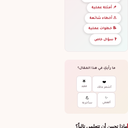
📌 أمثلة عملية
⚠ أخطاء شائعة
📝 خطوات عملية
❓ سؤال خاص
ما رأيكِ في هذا المقال؟
🌟
❤️
مفيد
أشعر بذلك
✨
💪
ألهمني
سأجربه
ماذا تحبين أن تتعلمي تالياً؟