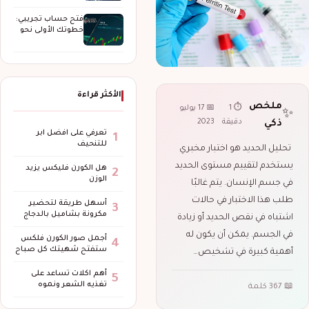
الحماية والتغطية
وإدارة…
فتح حساب تجريبي:
خطوتك الأولى نحو
عالم التداول…
الأكثر قراءة
ملخص
⏱ 1
📅 17 يوليو
✨
دقيقة
2023
ذكي
تعرفي على افضل ابر
1
للتنحيف
تحليل الحديد هو اختبار مخبري
يستخدم لتقييم مستوى الحديد
هل الكورن فليكس يزيد
2
الوزن
في جسم الإنسان. يتم غالبًا
طلب هذا الاختبار في حالات
أسهل طريقة لتحضير
3
مكرونة بشاميل بالدجاج
اشتباه في نقص الحديد أو زيادة
في الجسم. يمكن أن يكون له
أجمل صور الكورن فلكس
4
ستفتح شهيتك كل صباح
أهمية كبيرة في تشخيص…
أهم اكلات تساعد على
5
تغذيه الشعر ونموه
📖 367 كلمة