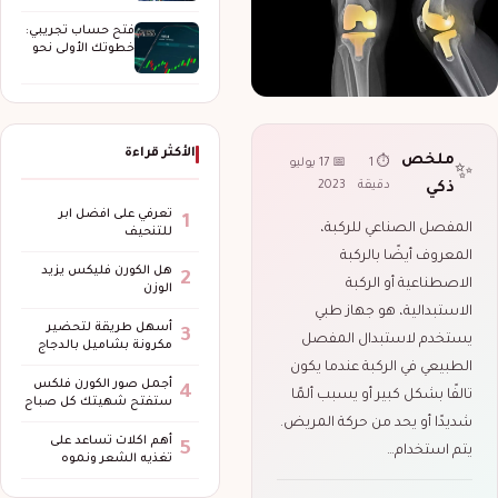
الحماية والتغطية
وإدارة…
فتح حساب تجريبي:
خطوتك الأولى نحو
عالم التداول…
الأكثر قراءة
ملخص
⏱ 1
📅 17 يوليو
✨
دقيقة
2023
ذكي
تعرفي على افضل ابر
1
المفصل الصناعي للركبة،
للتنحيف
المعروف أيضًا بالركبة
هل الكورن فليكس يزيد
2
الاصطناعية أو الركبة
الوزن
الاستبدالية، هو جهاز طبي
أسهل طريقة لتحضير
3
يستخدم لاستبدال المفصل
مكرونة بشاميل بالدجاج
الطبيعي في الركبة عندما يكون
أجمل صور الكورن فلكس
4
تالفًا بشكل كبير أو يسبب ألمًا
ستفتح شهيتك كل صباح
شديدًا أو يحد من حركة المريض.
أهم اكلات تساعد على
5
يتم استخدام…
تغذيه الشعر ونموه