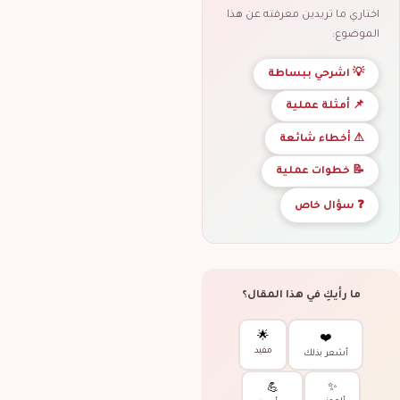
اختاري ما تريدين معرفته عن هذا
الموضوع:
💡 اشرحي ببساطة
📌 أمثلة عملية
⚠ أخطاء شائعة
📝 خطوات عملية
❓ سؤال خاص
ما رأيكِ في هذا المقال؟
🌟
❤️
مفيد
أشعر بذلك
✨
💪