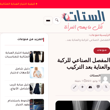
♦ كيفية اختيار العباية ا
🔍
الرئيسية
›
منوعات
›
المزيد من منوعات
المفصل الصناعي للركبة والعناية بعد…
منوعات
كيفية اختيار العباية
المثالية للمناسبات
المفصل الصناعي للركبة
الخاصة
والعناية بعد التركيب
دليل شامل
للأمهات لاختيار
الستات
حفاضات الأطفال
المثالية
17 يوليو، 2023
⏱ 1 دقيقة
دليل عباية كريب
💬
✈
👥
𝕏
🔗
الشامل: الأنواع،
المزايا، وكيف
تختارين…
التحوط باستخدام
عقود الخيار:
استراتيجيات