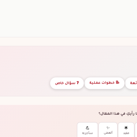
📝 خطوات عملية
ئعة
❓ سؤال خاص
 رأيكِ في هذا المقال؟
✨
💪
🌟
ألهمني
مفيد
سأجربه