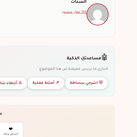
الستات
156 مقال منشور
🤖
مساعدتكِ الذكية
اختاري ما تريدين معرفته عن هذا الموضوع:
💡 اشرحي ببساطة
📌 أمثلة عملية
⚠ أخطاء شا
ما
❤️
أشعر بذلك