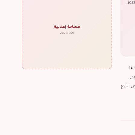
مساحة إعلانية
300 × 260
ما
در
، تابع