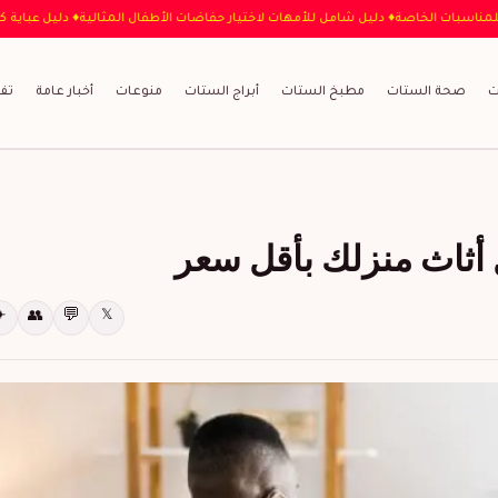
عباية المثالية للمناسبات الخاصة
♦ دليل شامل للأمهات لاختيار حفاضات الأطفال المثالية
♦
ت
صحة الستات
مطبخ الستات
أبراج الستات
منوعات
أخبار عامة
تف
ثاث منزلك بأقل سعر
💬
✈
👥
𝕏