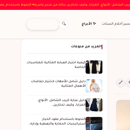
 دليل عباية كريب الشامل: الأنواع، المزايا، وكيف تختارين بذكاء من متجر عامرية
♦ التحوط 
اشتركي معنا
سير أحلام الستات
✨ الأبراج
🔍
المزيد من منوعات
كيفية اختيار العباية المثالية للمناسبات
الخاصة
دليل شامل للأمهات لاختيار حفاضات
🔗
الأطفال المثالية
دليل عباية كريب الشامل: الأنواع،
المزايا، وكيف تختارين…
التحوط باستخدام عقود الخيار:
استراتيجيات الحماية والتغطية وإدارة…