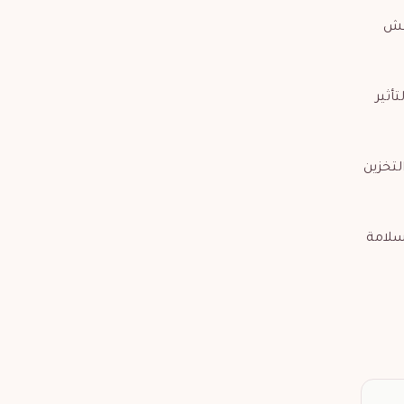
عفش
أثير
لتخزين
بسلامة