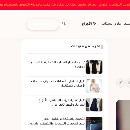
♦ دليل عباية كريب الشامل: الأنواع، المزايا، وكيف تختارين بذكاء من متجر عامرية
♦ التحوط 
اشتركي معنا
سير أحلام الستات
✨ الأبراج
🔍
المزيد من منوعات
كيفية اختيار العباية المثالية للمناسبات
الخاصة
دليل شامل للأمهات لاختيار حفاضات
🔗
الأطفال المثالية
دليل عباية كريب الشامل: الأنواع،
المزايا، وكيف تختارين…
التحوط باستخدام عقود الخيار:
استراتيجيات الحماية والتغطية وإدارة…