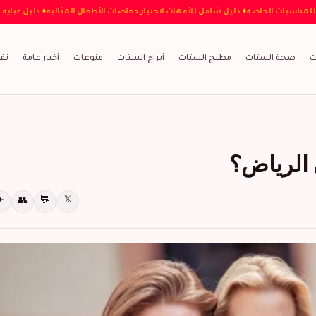
عباية المثالية للمناسبات الخاصة
♦ دليل شامل للأمهات لاختيار حفاضات الأطفال المثالية
ت
صحة الستات
مطبخ الستات
أبراج الستات
منوعات
أخبار عامة
تف
 الرياض؟
💬
✈
👥
𝕏