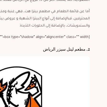
السعودية، كما يمتلك أكثر من 10 فروع في الرياض فقط، لذلك يعتبر بيتزا هت الرياض من أشهر أسماء مطاعم البيتزا.
أما عن قائمة الطعام في مطعم بيتزا هت، فهي غنية ومليئة
المحترفين، فبالإضافة إلى أنواع البيتزا الشهية و عروض بي
والسندويشات، بالإضافة إلى الحلويات اللذيذة.
[box type=”shadow” align=”aligncenter” class=”” width=””]
2. مطعم ليتل سيزر الرياض