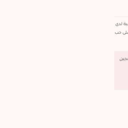
بة لدى
على حب
لجبن