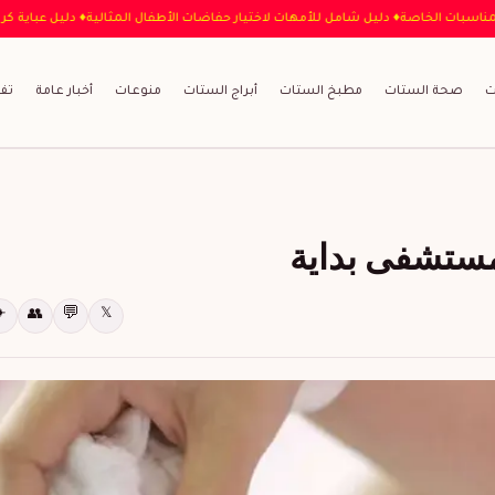
باية المثالية للمناسبات الخاصة
♦ دليل شامل للأمهات لاختيار حفاضات الأطفال المثالية
♦
ت
صحة الستات
مطبخ الستات
أبراج الستات
منوعات
أخبار عامة
تف
ستشفى بداية
💬
✈
👥
𝕏