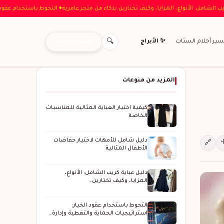
 دليل عباية كريب الشامل: الأنواع، المزايا، وكيف تختارين بذكاء من متجر عامرية
♦ التحوط ب
اشتركي معنا
سير أحلام الستات
✨ الأبراج
🔍
المزيد من منوعات
كيفية اختيار العباية المثالية للمناسبات
الخاصة
دليل شامل للأمهات لاختيار حفاضات
🔗
الأطفال المثالية
دليل عباية كريب الشامل: الأنواع،
المزايا، وكيف تختارين…
التحوط باستخدام عقود الخيار:
استراتيجيات الحماية والتغطية وإدارة…