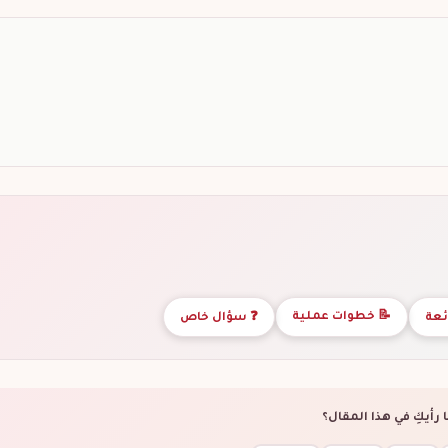
📝 خطوات عملية
ئعة
❓ سؤال خاص
 رأيكِ في هذا المقال؟