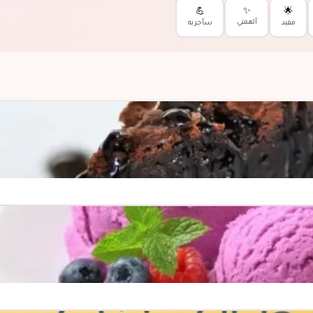
✨
💪
🌟
ألهمني
مفيد
سأجربه