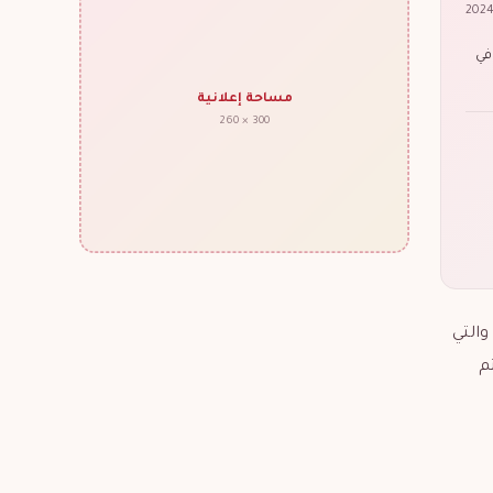
في
مساحة إعلانية
300 × 260
والتي
م