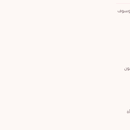
، وسوف
ون
ة