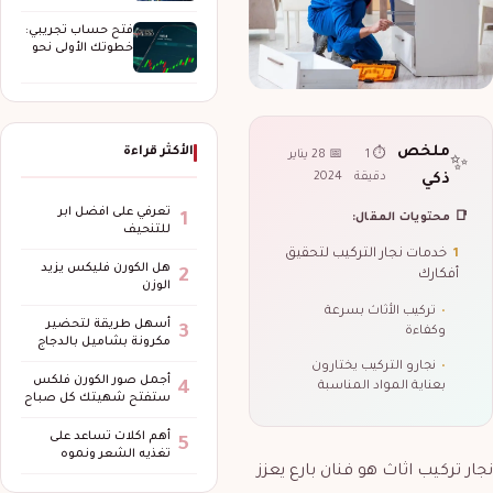
الحماية والتغطية
وإدارة…
فتح حساب تجريبي:
خطوتك الأولى نحو
عالم التداول…
ملخص
الأكثر قراءة
⏱ 1
📅 28 يناير
✨
دقيقة
2024
ذكي
تعرفي على افضل ابر
1
📑 محتويات المقال:
للتنحيف
1
خدمات نجار التركيب لتحقيق
هل الكورن فليكس يزيد
2
أفكارك
الوزن
•
تركيب الأثاث بسرعة
أسهل طريقة لتحضير
3
وكفاءة
مكرونة بشاميل بالدجاج
•
نجارو التركيب يختارون
أجمل صور الكورن فلكس
4
بعناية المواد المناسبة
ستفتح شهيتك كل صباح
أهم اكلات تساعد على
5
تغذيه الشعر ونموه
نجار تركيب اثاث هو فنان بارع يعزز