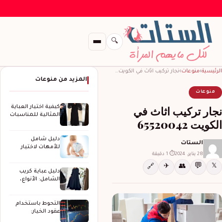
🔍
الرئيسية
›
منوعات
›
نجار تركيب اثاث في الكويت…
المزيد من منوعات
منوعات
نجار تركيب اثاث في
كيفية اختيار العباية
المثالية للمناسبات
الكويت 65520042
الخاصة
دليل شامل
الستات
للأمهات لاختيار
28 يناير، 2024
⏱ 1 دقيقة
حفاضات الأطفال
المثالية
💬
✈
👥
𝕏
🔗
دليل عباية كريب
الشامل: الأنواع،
المزايا، وكيف
تختارين…
التحوط باستخدام
عقود الخيار:
استراتيجيات