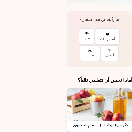
ما رأيكِ في هذا المقال؟
🌟
❤️
مفيد
أشعر بذلك
✨
💪
ألهمني
سأجربه
ماذا تحبين أن تتعلمي تالياً؟
أكثر من١٠ فوائد لخل التفاح العضوي