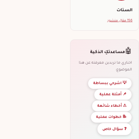
الستات
156 مقال منشور
🤖
مساعدتكِ الذكية
اختاري ما تريدين معرفته عن هذا
الموضوع:
💡 اشرحي ببساطة
📌 أمثلة عملية
⚠ أخطاء شائعة
📝 خطوات عملية
❓ سؤال خاص