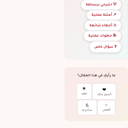
💡 اشرحي ببساطة
📌 أمثلة عملية
⚠ أخطاء شائعة
📝 خطوات عملية
❓ سؤال خاص
ما رأيكِ في هذا المقال؟
🌟
❤️
مفيد
أشعر بذلك
✨
💪
ألهمني
سأجربه