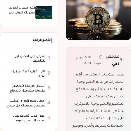
الحماية والتغطية
وإدارة…
فتح حساب تجريبي:
خطوتك الأولى نحو
عالم التداول…
الأكثر قراءة
ملخص
تعرفي على افضل ابر
⏱ 1
📅 5 فبراير
1
✨
للتنحيف
دقيقة
2024
ذكي
هل الكورن فليكس يزيد
2
تعتبر العملات الرقمية من أهم
الوزن
الابتكارات في عالم التكنولوجيا
أسهل طريقة لتحضير
3
المالية، حيث تمثل وسيلة دفع
مكرونة بشاميل بالدجاج
وتبادل رقمية تعتمد على
أجمل صور الكورن فلكس
4
التشفير والتكنولوجيا اللامركزية.
ستفتح شهيتك كل صباح
تشتهر العملات الرقمية بقدرتها
أهم اكلات تساعد على
5
على تحويل القيمة وتنفيذ
تغذيه الشعر ونموه
المعاملات بسرعة وأمان، وتوفير