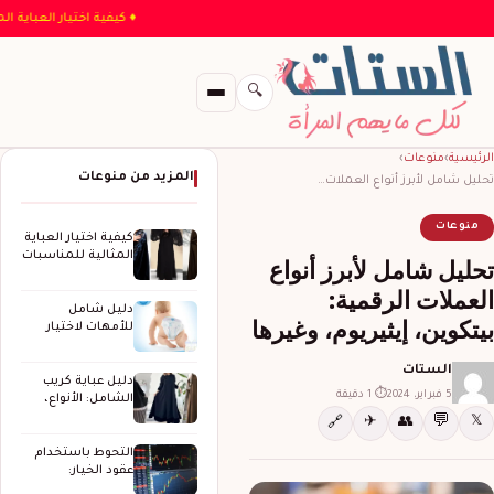
♦ كيفية اختيار ال
🔍
الرئيسية
›
منوعات
›
المزيد من منوعات
تحليل شامل لأبرز أنواع العملات…
منوعات
كيفية اختيار العباية
المثالية للمناسبات
تحليل شامل لأبرز أنواع
الخاصة
العملات الرقمية:
دليل شامل
بيتكوين، إيثيريوم، وغيرها
للأمهات لاختيار
حفاضات الأطفال
المثالية
الستات
دليل عباية كريب
5 فبراير، 2024
⏱ 1 دقيقة
الشامل: الأنواع،
المزايا، وكيف
💬
✈
👥
𝕏
🔗
تختارين…
التحوط باستخدام
عقود الخيار:
استراتيجيات