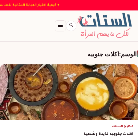
♦ كيفية اختيار العباية المثالية للم
🔍
الوسم:
اكلات جنوبيه
مطبخ الستات
اكلات جنوبيه لذيذة وشهية