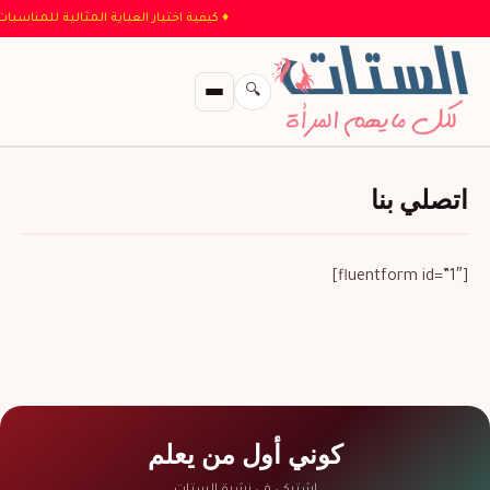
♦ كيفية اختيار العباية المثالية للمناسب
🔍
اتصلي بنا
[fluentform id=”1″]
كوني أول من يعلم